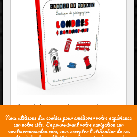
Carnet de voyage Londres et
Royaume-Uni ludique et pédagogique
+30 pages PDF
7,50
€