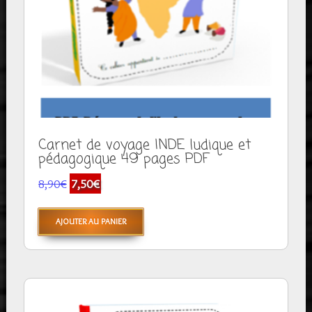
Carnet de voyage INDE ludique et
pédagogique 49 pages PDF
Le
Le
8,90
€
7,50
€
prix
prix
initial
actuel
AJOUTER AU PANIER
était :
est :
8,90€.
7,50€.