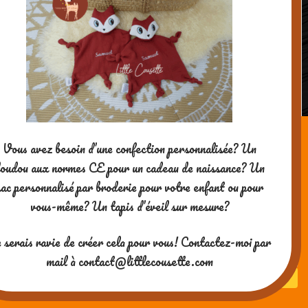
Vous avez besoin d’une confection personnalisée? Un
oudou aux normes CE pour un cadeau de naissance? Un
Un jeu de pêche à la ligne: nouvelle
sac personnalisé par broderie pour votre enfant ou pour
version
vous-même? Un tapis d’éveil sur mesure?
Merci pour votre visite ! Si vous
 serais ravie de créer cela pour vous! Contactez-moi par
aimez mes contenus, vous
pouvez me soutenir en me
mail à contact@littlecousette.com
payant un café ^-^
Powered by WordPress
| theme
SG Window