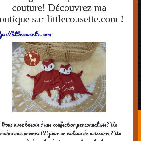
tps://littlecousette.com
Histoire Animée « Peur du noir, moi? »
(Albin Michel jeunesse)
Vous avez besoin d’une confection personnalisée? Un
Une appli vraiment touchante: « Quatre
oudou aux normes CE pour un cadeau de naissance? Un
petits coins de rien du tout » (Dada