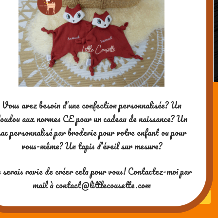
Vous avez besoin d’une confection personnalisée? Un
oudou aux normes CE pour un cadeau de naissance? Un
10 cartes de voeux ultra-originales à
sac personnalisé par broderie pour votre enfant ou pour
réaliser avec les enfants! (tuto 2)
vous-même? Un tapis d’éveil sur mesure?
Merci pour votre visite ! Si vous
 serais ravie de créer cela pour vous! Contactez-moi par
aimez mes contenus, vous
pouvez me soutenir en me
mail à contact@littlecousette.com
payant un café ^-^
Powered by WordPress
| theme
SG Window