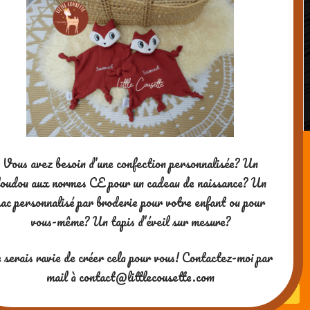
Vous avez besoin d’une confection personnalisée? Un
Le calendrier de l’Avent by Little
oudou aux normes CE pour un cadeau de naissance? Un
Cousette: plein de cadeaux à découvrir
sac personnalisé par broderie pour votre enfant ou pour
tous les jours jusqu’au 24 décembre !
vous-même? Un tapis d’éveil sur mesure?
 serais ravie de créer cela pour vous! Contactez-moi par
mail à contact@littlecousette.com
Powered by WordPress
| theme
SG Window