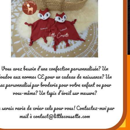
Vous avez besoin d’une confection personnalisée? Un
Le calendrier de l’Avent by Little
oudou aux normes CE pour un cadeau de naissance? Un
Cousette: plein de cadeaux à découvrir
sac personnalisé par broderie pour votre enfant ou pour
tous les jours jusqu’au 24 décembre !
vous-même? Un tapis d’éveil sur mesure?
Merci pour votre visite ! Si vous
 serais ravie de créer cela pour vous! Contactez-moi par
aimez mes contenus, vous
mail à contact@littlecousette.com
pouvez me soutenir en me
payant un café ^-^
Powered by WordPress
| theme
SG Window