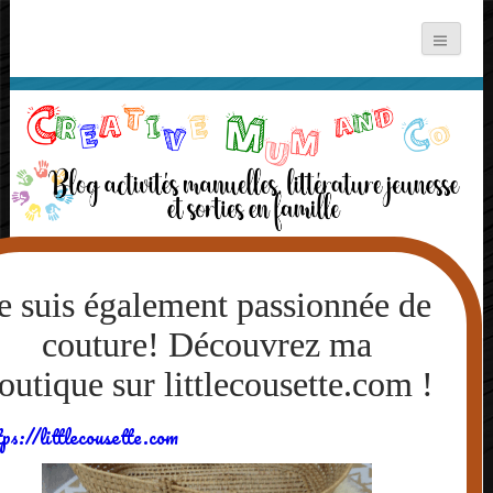
Rechercher :
TAG ARCHIVES: COUTURE
tps://littlecousette.com