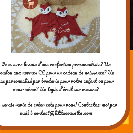
Muffins framboises ultra-rapides et
super bons
Powered by WordPress
| theme
SG Window
Vous avez besoin d’une confection personnalisée? Un
oudou aux normes CE pour un cadeau de naissance? Un
sac personnalisé par broderie pour votre enfant ou pour
vous-même? Un tapis d’éveil sur mesure?
Merci pour votre visite ! Si vous
 serais ravie de créer cela pour vous! Contactez-moi par
aimez mes contenus, vous
pouvez me soutenir en me
mail à contact@littlecousette.com
payant un café ^-^