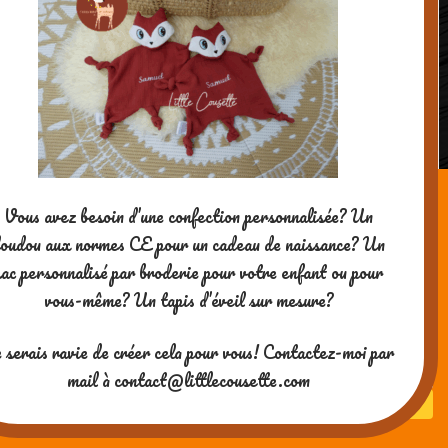
Vous avez besoin d’une confection personnalisée? Un
oudou aux normes CE pour un cadeau de naissance? Un
Mon grand livre-piano, Editions Usborne
sac personnalisé par broderie pour votre enfant ou pour
vous-même? Un tapis d’éveil sur mesure?
Merci pour votre visite ! Si vous
 serais ravie de créer cela pour vous! Contactez-moi par
aimez mes contenus, vous
pouvez me soutenir en me
mail à contact@littlecousette.com
payant un café ^-^
Powered by WordPress
| theme
SG Window