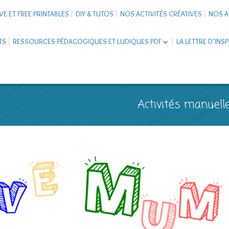
VE ET FREE PRINTABLES
DIY & TUTOS
NOS ACTIVITÉS CRÉATIVES
NOS A
TS
RESSOURCES PÉDAGOGIQUES ET LUDIQUES PDF
LA LETTRE D’INS
LIVRETS ÉDUCATIFS PDF
LAPBOOK
CARNETS DE VOYAGE ENFANTS
ESCAPE GAME ET JEUX À
Activités manuelle
TÉLÉCHARGER PDF
SUPPORTS CO-SCHOOLING
CARTERIE
TUTORIELS