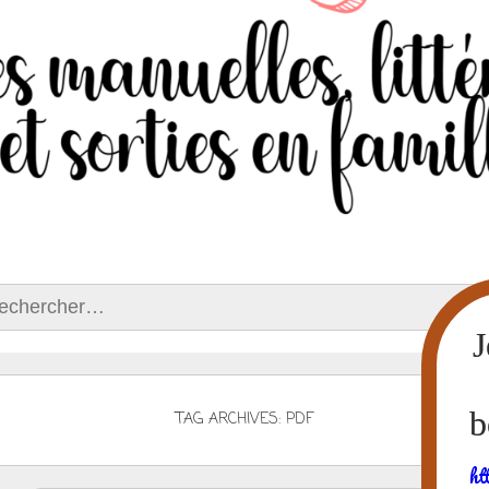
ercher :
TAG ARCHIVES: PDF
ht