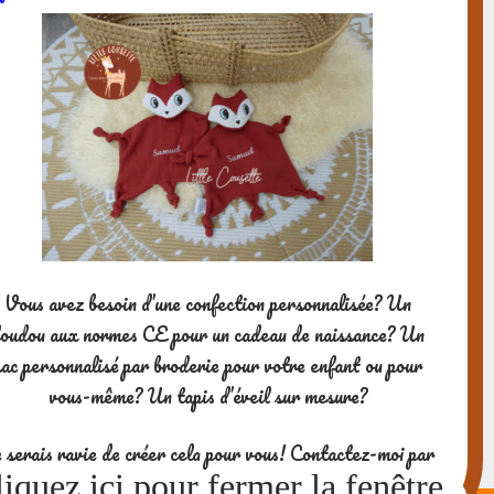
Vous avez besoin d’une confection personnalisée? Un
oudou aux normes CE pour un cadeau de naissance? Un
sac personnalisé par broderie pour votre enfant ou pour
vous-même? Un tapis d’éveil sur mesure?
 serais ravie de créer cela pour vous! Contactez-moi par
mail à contact@littlecousette.com