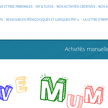
VE ET FREE PRINTABLES
DIY & TUTOS
NOS ACTIVITÉS CRÉATIVES
NOS A
TS
RESSOURCES PÉDAGOGIQUES ET LUDIQUES PDF
LA LETTRE D’INS
LIVRETS ÉDUCATIFS PDF
LAPBOOK
CARNETS DE VOYAGE ENFANTS
ESCAPE GAME ET JEUX À
Activités manuelle
TÉLÉCHARGER PDF
SUPPORTS CO-SCHOOLING
CARTERIE
TUTORIELS