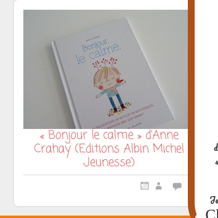
« Bonjour le calme » d’Anne
Crahay (Editions Albin Michel
d
Jeunesse)
Je