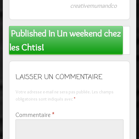
creativemumandco
Post
Published In
Un weekend chez
navigation
les Chtis!
LAISSER UN COMMENTAIRE
Votre adresse e-mail ne sera pas publiée.
Les champs
obligatoires sont indiqués avec
*
Commentaire
*