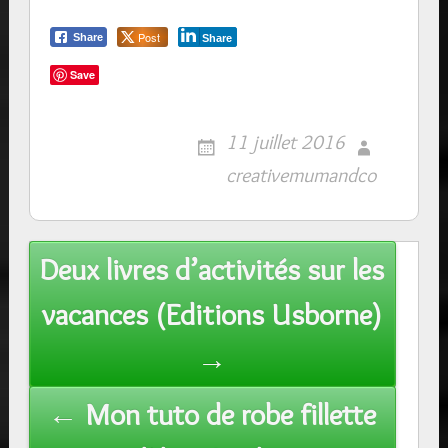
Post
Share
Share
Save
11 juillet 2016
creativemumandco
Post
Deux livres d’activités sur les
navigation
vacances (Editions Usborne)
→
← Mon tuto de robe fillette