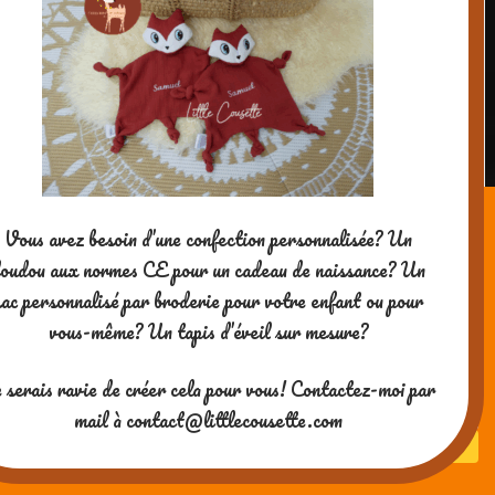
11 JUILLET 2016 À 16 H 23 MIN
Je veux bien te croire!!! Je pense
que ça plaira beaucoup à mes 3
puces
Vous avez besoin d’une confection personnalisée? Un
RÉPONDRE
oudou aux normes CE pour un cadeau de naissance? Un
sac personnalisé par broderie pour votre enfant ou pour
vous-même? Un tapis d’éveil sur mesure?
creativemumandco
 serais ravie de créer cela pour vous! Contactez-moi par
11 JUILLET 2016 À 16 H 36 MIN
mail à contact@littlecousette.com
Cool!