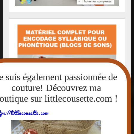
tps://littlecousette.com