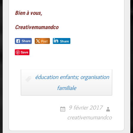
Bien à vous,
Creativemumandco
Post
Share
Share
Save
éducation enfants; organisation
familiale
9 février 2017
creativemumandco