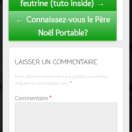
feutrine (tuto inside) →
← Connaissez-vous le Père
Noël Portable?
LAISSER UN COMMENTAIRE
Votre adresse e-mail ne sera pas publiée.
Les champs
obligatoires sont indiqués avec
*
Commentaire
*