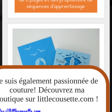
tps://littlecousette.com