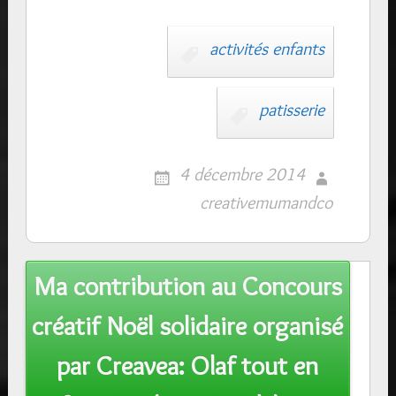
activités enfants
patisserie
4 décembre 2014
creativemumandco
Post
Ma contribution au Concours
navigation
créatif Noël solidaire organisé
par Creavea: Olaf tout en