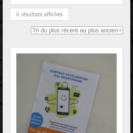
Trié
6 résultats affichés
du
plus
récent
au
plus
ancien