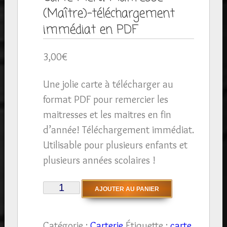
(Maître)-téléchargement
immédiat en PDF
3,00
€
Une jolie carte à télécharger au
format PDF pour remercier les
maitresses et les maitres en fin
d’année! Téléchargement immédiat.
Utilisable pour plusieurs enfants et
plusieurs années scolaires !
quantité
AJOUTER AU PANIER
de
Carte
Catégorie :
Carterie
Étiquette :
carte