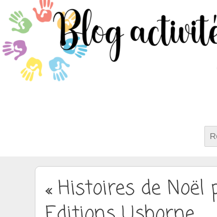
Rech
« Histoires de Noël p
Editions Usborne