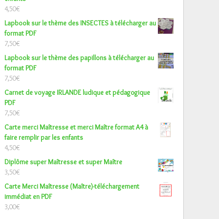
4,50
€
Lapbook sur le thème des INSECTES à télécharger au
format PDF
7,50
€
Lapbook sur le thème des papillons à télécharger au
format PDF
7,50
€
Carnet de voyage IRLANDE ludique et pédagogique
PDF
7,50
€
Carte merci Maîtresse et merci Maître format A4 à
faire remplir par les enfants
4,50
€
Diplôme super Maîtresse et super Maître
3,50
€
Carte Merci Maîtresse (Maître)-téléchargement
immédiat en PDF
3,00
€