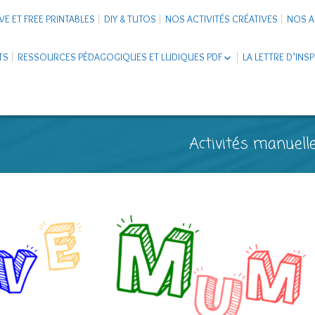
VE ET FREE PRINTABLES
DIY & TUTOS
NOS ACTIVITÉS CRÉATIVES
NOS A
TS
RESSOURCES PÉDAGOGIQUES ET LUDIQUES PDF
LA LETTRE D’INS
LIVRETS ÉDUCATIFS PDF
LAPBOOK
CARNETS DE VOYAGE ENFANTS
ESCAPE GAME ET JEUX À
Activités manuelle
TÉLÉCHARGER PDF
SUPPORTS CO-SCHOOLING
CARTERIE
TUTORIELS