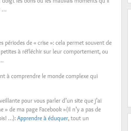
 du doigt les bons ou les mauvais moments qu’il
r …
es périodes de « crise »: cela permet souvent de
s petites à réfléchir sur leur comportement, ou
 …
nfant à comprendre le monde complexe qui
eillante pour vous parler d’un site que j’ai
e » de ma page Facebook »(il n’y a pas de
is! …):
Apprendre à éduquer
, tout un