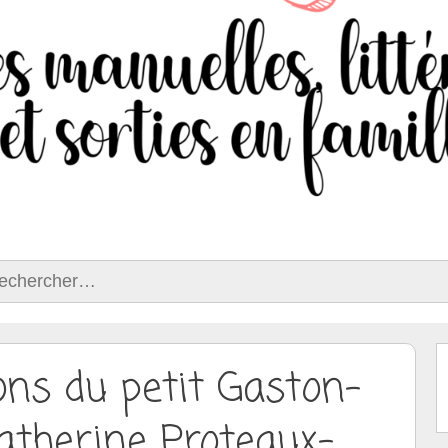
ercher :
ons du petit Gaston-
atherine Proteaux-