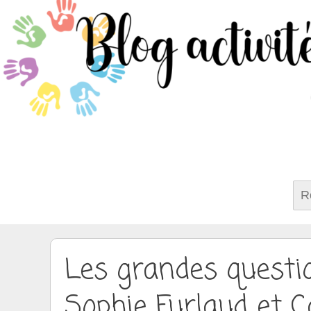
Rech
Les grandes questi
Sophie Furlaud et C