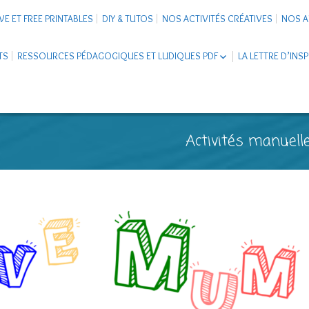
VE ET FREE PRINTABLES
DIY & TUTOS
NOS ACTIVITÉS CRÉATIVES
NOS A
TS
RESSOURCES PÉDAGOGIQUES ET LUDIQUES PDF
LA LETTRE D’INS
LIVRETS ÉDUCATIFS PDF
LAPBOOK
CARNETS DE VOYAGE ENFANTS
ESCAPE GAME ET JEUX À
Activités manuelle
TÉLÉCHARGER PDF
SUPPORTS CO-SCHOOLING
CARTERIE
TUTORIELS