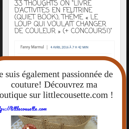
33 THOUGHTS ON “LIVRE
D’ACTIVITÉS EN FEUTRINE
(QUIET BOOK), THÈME « LE
LOUP QUI VOULAIT CHANGER
DE COULEUR » (+ CONCOURS!)”
Fanny Marmul
4 AVRIL 2016 À 7 H 42 MIN
waouh il est mangifique !!
franchemtn on dirait le vrai ^_^ !
j’adore ce type de livre mais je suis
nulle en couture !
tps://littlecousette.com
RÉPONDRE