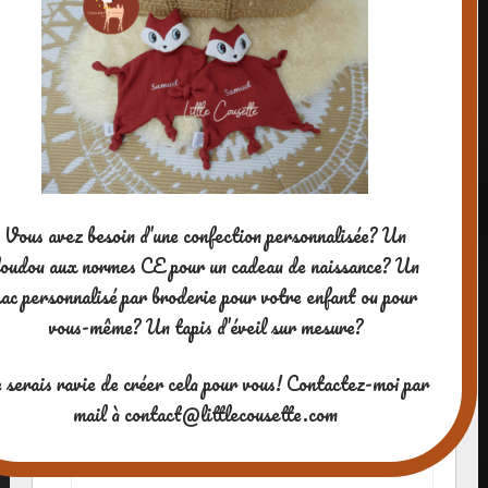
Creativemumandco
4 AVRIL 2016 À 8 H 05 MIN
Mais tu peux juste coller la feutrine
tu sais Fanny t’es pas obligé de
coudre
RÉPONDRE
Vous avez besoin d’une confection personnalisée? Un
oudou aux normes CE pour un cadeau de naissance? Un
sac personnalisé par broderie pour votre enfant ou pour
Fanny Marmul
4 AVRIL 2016 À 8 H 32 MIN
vous-même? Un tapis d’éveil sur mesure?
Creativemumandco heu oui
 serais ravie de créer cela pour vous! Contactez-moi par
surement ^_^ mais c’est mieux fait
mail à contact@littlecousette.com
par toi ^_^