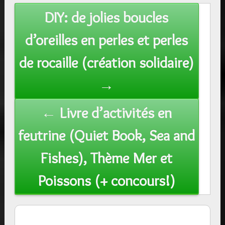
Post
DIY: de jolies boucles
navigation
d’oreilles en perles et perles
de rocaille (création solidaire)
→
← Livre d’activités en
feutrine (Quiet Book, Sea and
Fishes), Thème Mer et
Poissons (+ concours!)