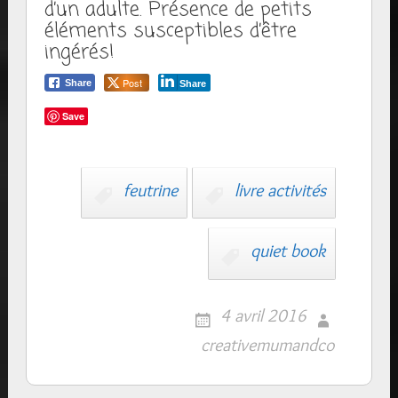
d’un adulte. Présence de petits
éléments susceptibles d’être
ingérés!
Post
Share
Share
Save
feutrine
livre activités
quiet book
4 avril 2016
creativemumandco