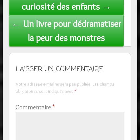
curiosité des enfants →
← Un livre pour dédramatiser
la peur des monstres
LAISSER UN COMMENTAIRE
Votre adresse e-mail ne sera pas publiée.
Les champs
obligatoires sont indiqués avec
*
Commentaire
*