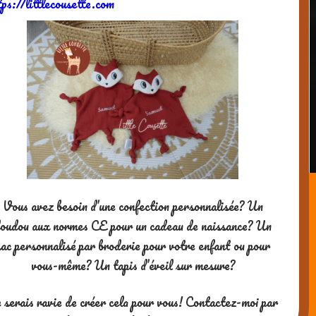
tps://littlecousette.com
Vous avez besoin d’une confection personnalisée? Un
oudou aux normes CE pour un cadeau de naissance? Un
sac personnalisé par broderie pour votre enfant ou pour
vous-même? Un tapis d’éveil sur mesure?
 serais ravie de créer cela pour vous! Contactez-moi par