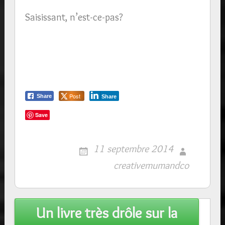
Saisissant, n’est-ce-pas?
Post
Share
Share
Save
11 septembre 2014
creativemumandco
Post
Un livre très drôle sur la
navigation