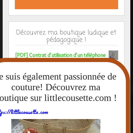
Découvrez ma boutique ludique et
pédagogique !
[PDF] Contrat d'utilisation d'un téléphone
portable ou smartphone à faire signer par votre
enfant
7,50
€
[PDF] Kit anniversaire TikTok Réseaux
Sociaux à imprimer- Invitations, bannière, affiche
tps://littlecousette.com
XXL TikTok et smartphone à télécharger
7,00
€