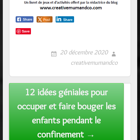
Post
Share
Share
Save
20 décembre 2020
creativemumandco
Post
12 idées géniales pour
navigation
occuper et faire bouger les
enfants pendant le
confinement →