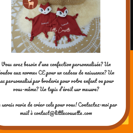
Carte trophée pop-up Meilleure Maîtresse
et Meilleure Maître format A4 à faire remplir
par les enfants
4,50
€
Lapbook sur le thème des INSECTES à
télécharger au format PDF
7,50
€
Vous avez besoin d’une confection personnalisée? Un
oudou aux normes CE pour un cadeau de naissance? Un
Lapbook sur le thème des papillons à
sac personnalisé par broderie pour votre enfant ou pour
télécharger au format PDF
vous-même? Un tapis d’éveil sur mesure?
7,50
€
 serais ravie de créer cela pour vous! Contactez-moi par
Carnet de voyage IRLANDE ludique et
mail à contact@littlecousette.com
pédagogique PDF
7,50
€