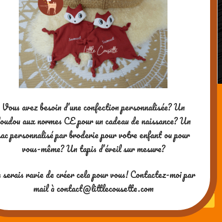
Vous avez besoin d’une confection personnalisée? Un
oudou aux normes CE pour un cadeau de naissance? Un
Un déguisement de dernière minute
sac personnalisé par broderie pour votre enfant ou pour
pour Halloween!
vous-même? Un tapis d’éveil sur mesure?
Merci pour votre visite ! Si vous
 serais ravie de créer cela pour vous! Contactez-moi par
aimez mes contenus, vous
pouvez me soutenir en me
mail à contact@littlecousette.com
payant un café ^-^
Powered by WordPress
| theme
SG Window