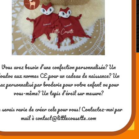
DIY: Jeux d’ombres sur le thème
d’Halloween
Vous avez besoin d’une confection personnalisée? Un
oudou aux normes CE pour un cadeau de naissance? Un
sac personnalisé par broderie pour votre enfant ou pour
Notre fête d'Halloween 2014
vous-même? Un tapis d’éveil sur mesure?
Merci pour votre visite ! Si vous
 serais ravie de créer cela pour vous! Contactez-moi par
aimez mes contenus, vous
pouvez me soutenir en me
mail à contact@littlecousette.com
payant un café ^-^
Powered by WordPress
| theme
SG Window