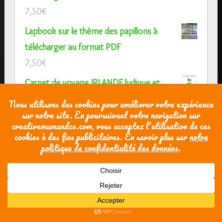
7,50
€
Lapbook sur le thème des papillons à
télécharger au format PDF
7,50
€
Carnet de voyage IRLANDE ludique et
pédagogique PDF
7,50
€
Carte merci Maîtresse et merci Maître
format A4 à faire remplir par les enfants
4,50
€
Diplôme super Maîtresse et super Maître
3,50
€
Carte Merci Maîtresse (Maître)-