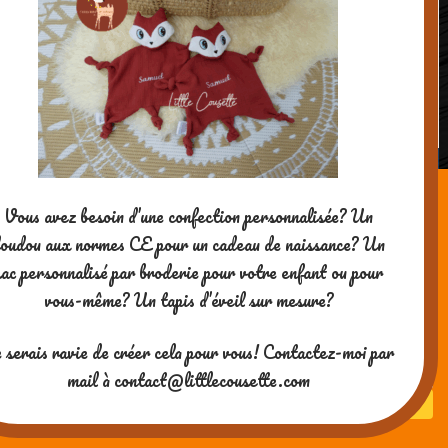
Des petites tortues en pâte à sel
Powered by WordPress
| theme
SG Window
Vous avez besoin d’une confection personnalisée? Un
oudou aux normes CE pour un cadeau de naissance? Un
sac personnalisé par broderie pour votre enfant ou pour
vous-même? Un tapis d’éveil sur mesure?
Merci pour votre visite ! Si vous
 serais ravie de créer cela pour vous! Contactez-moi par
aimez mes contenus, vous
pouvez me soutenir en me
mail à contact@littlecousette.com
payant un café ^-^