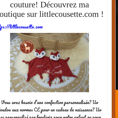
tps://littlecousette.com
Vous avez besoin d’une confection personnalisée? Un
oudou aux normes CE pour un cadeau de naissance? Un
sac personnalisé par broderie pour votre enfant ou pour