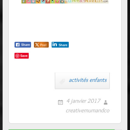
Post
Share
Share
Save
activités enfants
4 janvier 2017
creativemumandco