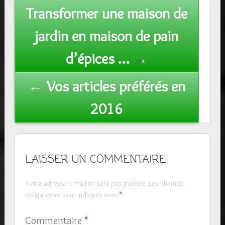
Post
Transformer une maison de
navigation
jardin en maison de pain
d’épices … →
← Vos articles préférés en
2016
LAISSER UN COMMENTAIRE
Votre adresse e-mail ne sera pas publiée.
Les champs
obligatoires sont indiqués avec
*
Commentaire
*