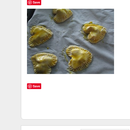
Save
Save