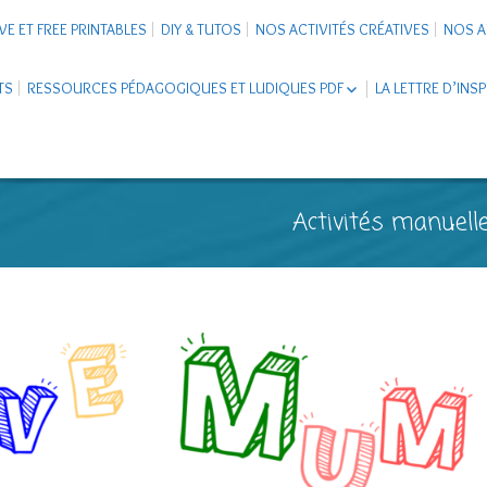
VE ET FREE PRINTABLES
DIY & TUTOS
NOS ACTIVITÉS CRÉATIVES
NOS A
TS
RESSOURCES PÉDAGOGIQUES ET LUDIQUES PDF
LA LETTRE D’INS
LIVRETS ÉDUCATIFS PDF
LAPBOOK
CARNETS DE VOYAGE ENFANTS
ESCAPE GAME ET JEUX À
Activités manuelle
TÉLÉCHARGER PDF
SUPPORTS CO-SCHOOLING
CARTERIE
TUTORIELS