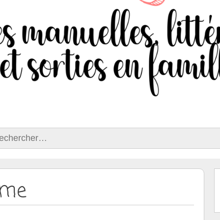
ercher :
aime