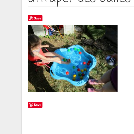
Save
Save