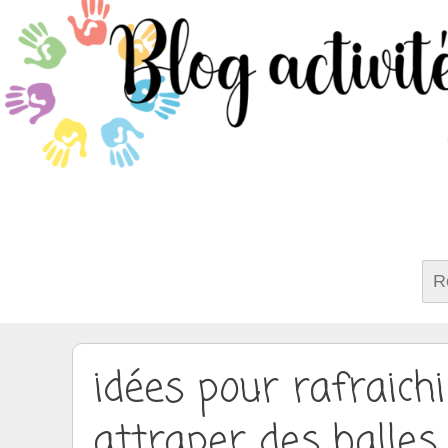
Rech
idées pour rafraichi
attraper des balles 