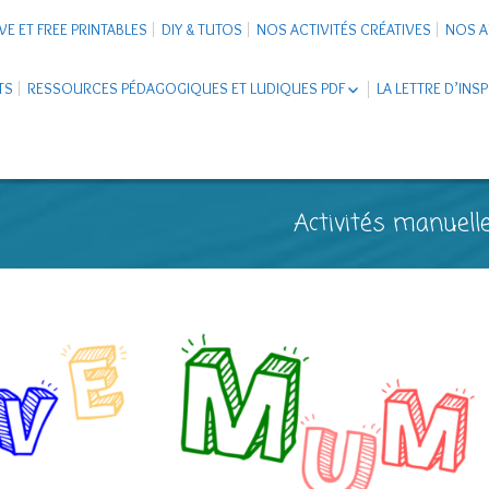
VE ET FREE PRINTABLES
DIY & TUTOS
NOS ACTIVITÉS CRÉATIVES
NOS A
TS
RESSOURCES PÉDAGOGIQUES ET LUDIQUES PDF
LA LETTRE D’INS
LIVRETS ÉDUCATIFS PDF
LAPBOOK
CARNETS DE VOYAGE ENFANTS
ESCAPE GAME ET JEUX À
Activités manuelle
TÉLÉCHARGER PDF
SUPPORTS CO-SCHOOLING
CARTERIE
TUTORIELS