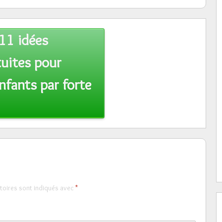
11 idées
tuites pour
enfants par forte
toires sont indiqués avec
*