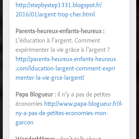
http://
stepbystep1331.blogspot.fr/
2016/01/argent-trop-cher.html
Parents-heureux-enfants-heureu
x :
L’éducation à l’argent. Comment
expérimenter la vie grâce à l’argent ?
http://
parents-heureux-enfants-heureux
.com/
lducation-largent-comment-expri
menter-la-vie-grce-largent/
Papa Blogueur
: il n’y a pas de petites
économies
http://www.papa-blogueur.fr/
il-
ny-a-pas-de-petites-economie
s-mon-
garcon
WonderMômes
: don’t talk about