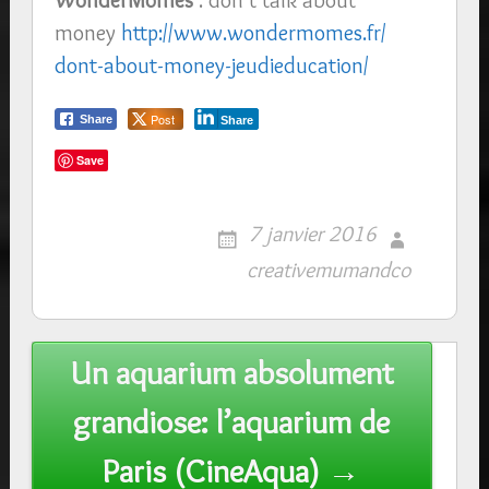
money
http://www.wondermomes.fr/
dont-about-money-jeudieducation
/
Post
Share
Share
Save
7 janvier 2016
creativemumandco
Post
Un aquarium absolument
navigation
grandiose: l’aquarium de
Paris (CineAqua) →