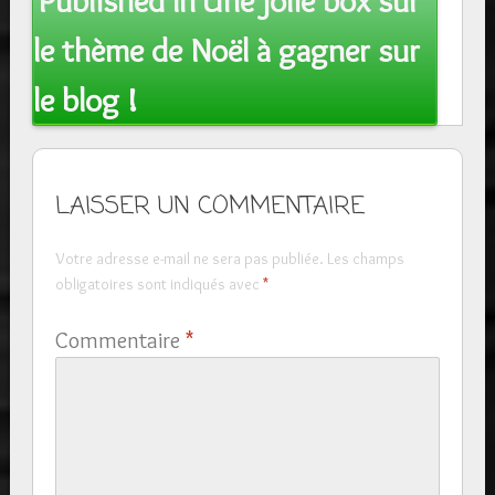
Published In
Une jolie box sur
navigation
le thème de Noël à gagner sur
le blog !
LAISSER UN COMMENTAIRE
Votre adresse e-mail ne sera pas publiée.
Les champs
obligatoires sont indiqués avec
*
Commentaire
*