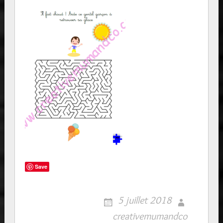
Save
5 juillet 2018
creativemumandco