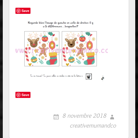
Save
Save
8 novembre 2018
creativemumandco