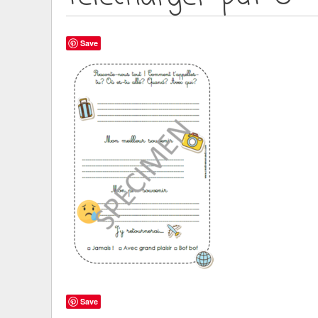
Save
Save