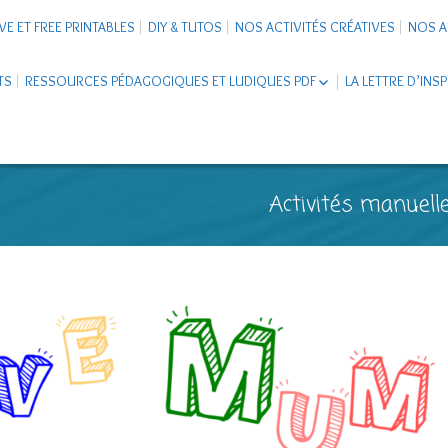
VE ET FREE PRINTABLES
DIY & TUTOS
NOS ACTIVITÉS CRÉATIVES
NOS A
TS
RESSOURCES PÉDAGOGIQUES ET LUDIQUES PDF
LA LETTRE D’INS
LIVRETS ÉDUCATIFS PDF
LAPBOOK
CARNETS DE VOYAGE ENFANTS
ESCAPE GAME ET JEUX À
Activités manuelle
TÉLÉCHARGER PDF
SUPPORTS CO-SCHOOLING
CARTERIE
TUTORIELS