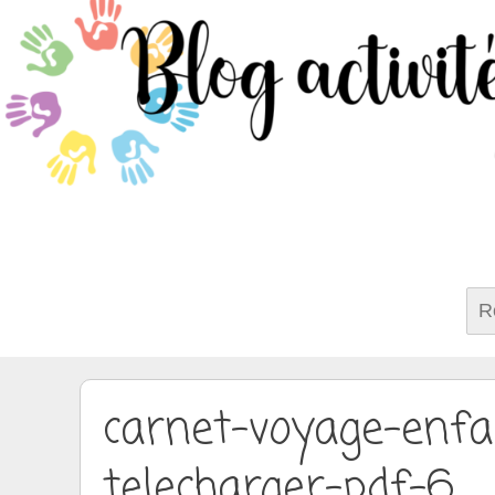
Rech
carnet-voyage-enfa
telecharger-pdf-6