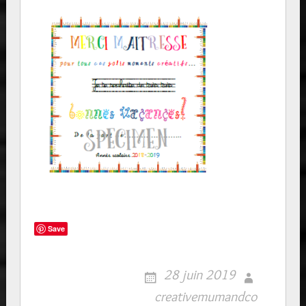
Save
28 juin 2019
creativemumandco