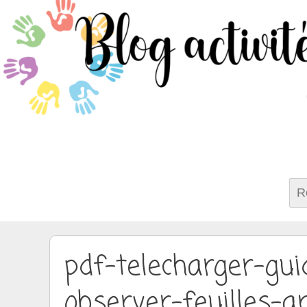
Rech
pdf-telecharger-gui
observer-feuilles-a