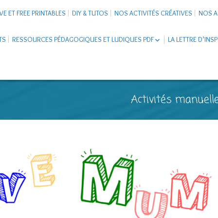
VE ET FREE PRINTABLES
DIY & TUTOS
NOS ACTIVITÉS CRÉATIVES
NOS A
TS
RESSOURCES PÉDAGOGIQUES ET LUDIQUES PDF
LA LETTRE D’INS
LIVRETS ÉDUCATIFS PDF
LAPBOOK
CARNETS DE VOYAGE ENFANTS
ESCAPE GAME ET JEUX À
Activités manuelle
TÉLÉCHARGER PDF
SUPPORTS CO-SCHOOLING
CARTERIE
TUTORIELS