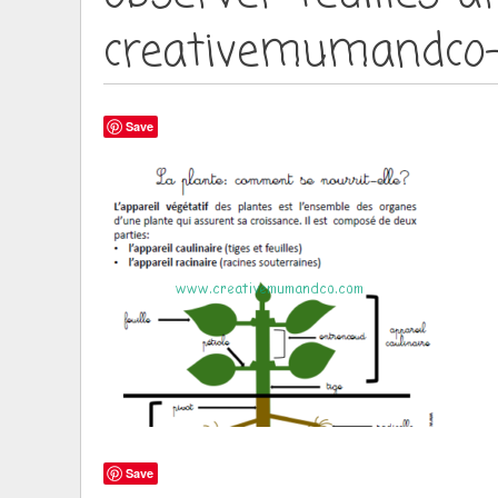
creativemumandco-f
Save
Save