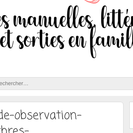
ercher :
de-observation-
rbres-