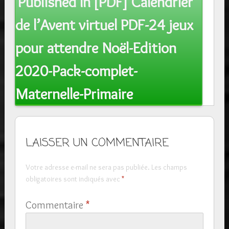
Published In
[PDF] Calendrier
navigation
de l’Avent virtuel PDF-24 jeux
pour attendre Noël-Edition
2020-Pack-complet-
Maternelle-Primaire
LAISSER UN COMMENTAIRE
Votre adresse e-mail ne sera pas publiée.
Les champs
obligatoires sont indiqués avec
*
Commentaire
*