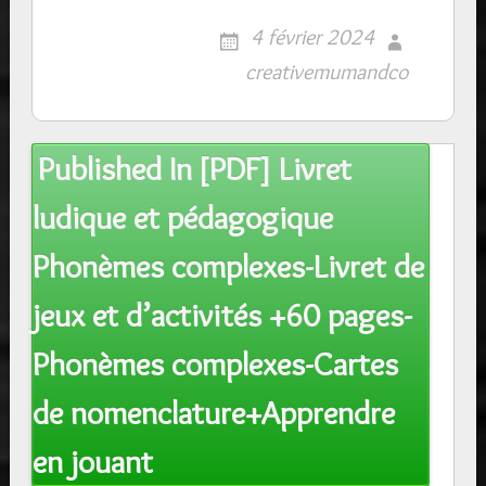
4 février 2024
creativemumandco
Post
Published In
[PDF] Livret
navigation
ludique et pédagogique
Phonèmes complexes-Livret de
jeux et d’activités +60 pages-
Phonèmes complexes-Cartes
de nomenclature+Apprendre
en jouant