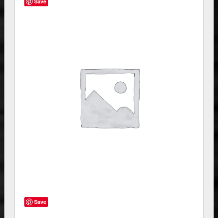
Save
Save