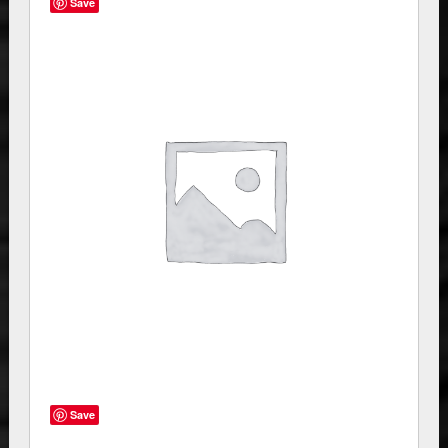
Save
Save