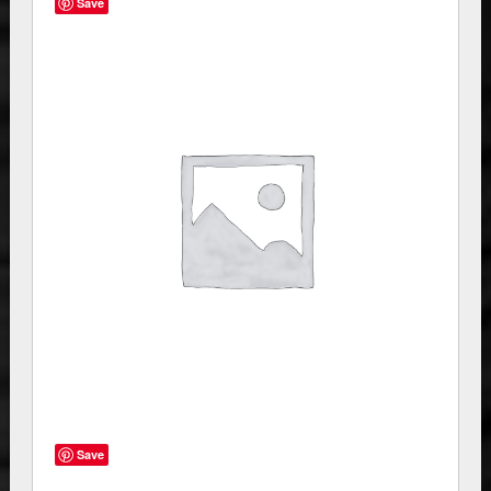
Save
Save