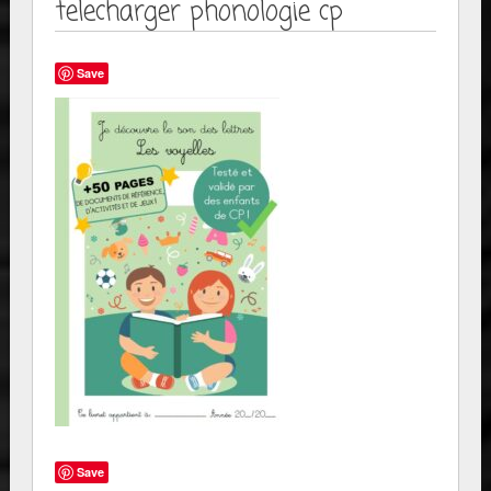
telecharger phonologie cp
Save
Save