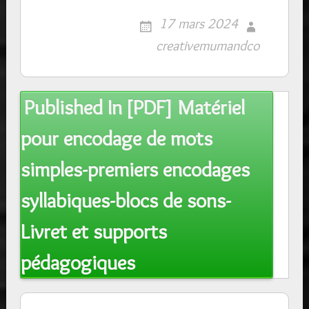
17 mars 2024
creativemumandco
Post
Published In
[PDF] Matériel
navigation
pour encodage de mots
simples-premiers encodages
syllabiques-blocs de sons-
Livret et supports
pédagogiques