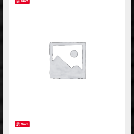
Save
Save