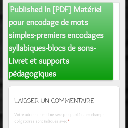
Post
Published In
[PDF] Matériel
navigation
pour encodage de mots
simples-premiers encodages
syllabiques-blocs de sons-
Livret et supports
pédagogiques
LAISSER UN COMMENTAIRE
Votre adresse e-mail ne sera pas publiée.
Les champs
obligatoires sont indiqués avec
*