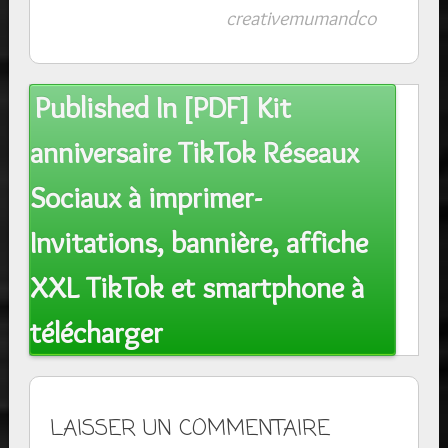
creativemumandco
Post
Published In
[PDF] Kit
navigation
anniversaire TikTok Réseaux
Sociaux à imprimer-
Invitations, bannière, affiche
XXL TikTok et smartphone à
télécharger
LAISSER UN COMMENTAIRE