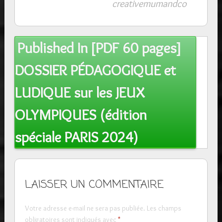
creativemumandco
Post
Published In
[PDF 60 pages]
navigation
DOSSIER PÉDAGOGIQUE et
LUDIQUE sur les JEUX
OLYMPIQUES (édition
spéciale PARIS 2024)
LAISSER UN COMMENTAIRE
Votre adresse e-mail ne sera pas publiée.
Les champs
obligatoires sont indiqués avec
*