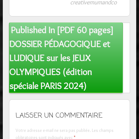
creativemumandco
Post
Published In
[PDF 60 pages]
navigation
DOSSIER PÉDAGOGIQUE et
LUDIQUE sur les JEUX
OLYMPIQUES (édition
spéciale PARIS 2024)
LAISSER UN COMMENTAIRE
Votre adresse e-mail ne sera pas publiée.
Les champs
obligatoires sont indiqués avec
*