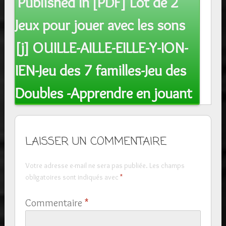
Published In
[PDF] Lot de 2
navigation
Jeux pour jouer avec les sons
[j] OUILLE-AILLE-EILLE-Y-ION-
IEN-Jeu des 7 familles-Jeu des
Doubles -Apprendre en jouant
LAISSER UN COMMENTAIRE
Votre adresse e-mail ne sera pas publiée.
Les champs
obligatoires sont indiqués avec
*
Commentaire
*