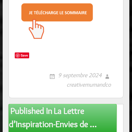
Save
9 septembre 2024
creativemumandco
Post
Published In
La Lettre
navigation
d’Inspiration-Envies de …