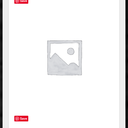
Save
Save