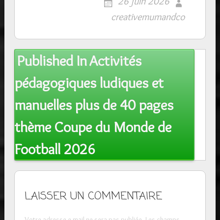
26 juin 2026
creativemumandco
Post
Published In
Activités
navigation
pédagogiques ludiques et
manuelles plus de 40 pages
thème Coupe du Monde de
Football 2026
LAISSER UN COMMENTAIRE
Votre adresse e-mail ne sera pas publiée.
Les champs