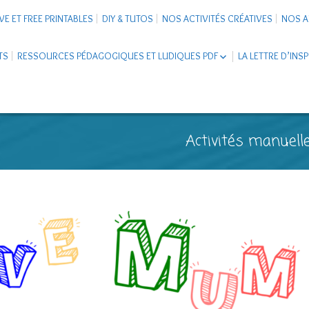
VE ET FREE PRINTABLES
DIY & TUTOS
NOS ACTIVITÉS CRÉATIVES
NOS A
TS
RESSOURCES PÉDAGOGIQUES ET LUDIQUES PDF
LA LETTRE D’INS
LIVRETS ÉDUCATIFS PDF
LAPBOOK
CARNETS DE VOYAGE ENFANTS
ESCAPE GAME ET JEUX À
Activités manuelle
TÉLÉCHARGER PDF
SUPPORTS CO-SCHOOLING
CARTERIE
TUTORIELS